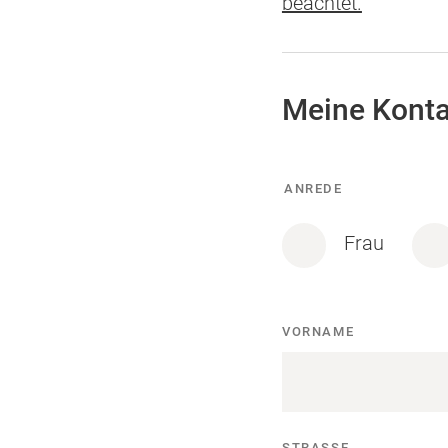
(Öffnet
beachtet.
in
einem
neuen
Meine Konta
Tab)
Meine
ANREDE
Kontaktdaten
Frau
VORNAME
STRASSE