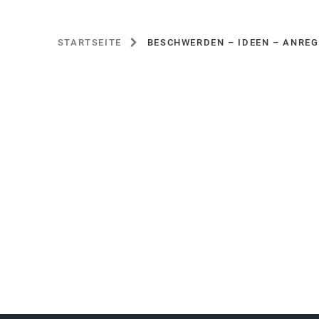
STARTSEITE
BESCHWERDEN – IDEEN – ANRE
SIE
BEFINDEN
SICH
HIER: