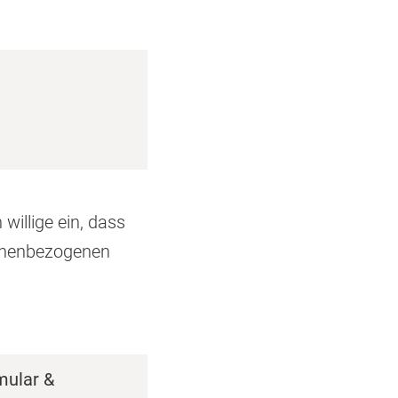
lige ein, dass
onenbezogenen
mular &