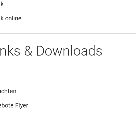
ek
k online
Links & Downloads
üchten
bote Flyer