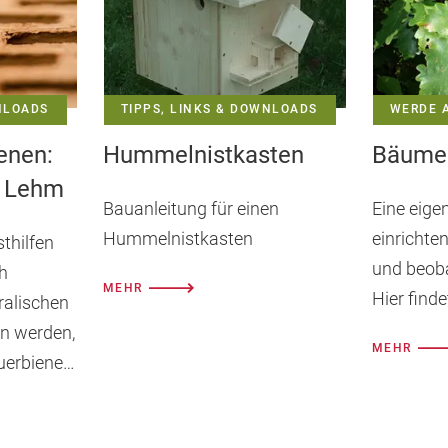
(Öffnet
empfehlen
NLOADS
TIPPS, LINKS & DOWNLOADS
WERDE A
in
ienen:
Hummelnistkasten
Bäume 
d Lehm
Bauanleitung für einen
Eine eige
einem
Hummelnistkasten
einrichte
thilfen
und beoba
h
MEHR
Hier finde
neuen
ralischen
en werden,
MEHR
uerbienen
Tab)