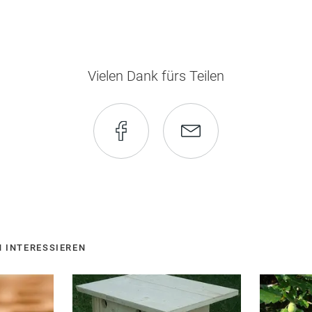
Vielen Dank fürs Teilen
Seite
Seite
auf
via
Facebook
E-
H INTERESSIEREN
empfehlen
Mail