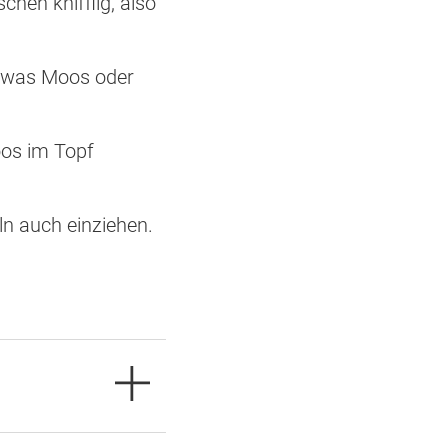
chen knifflig, also
etwas Moos oder
oos im Topf
ln auch einziehen.