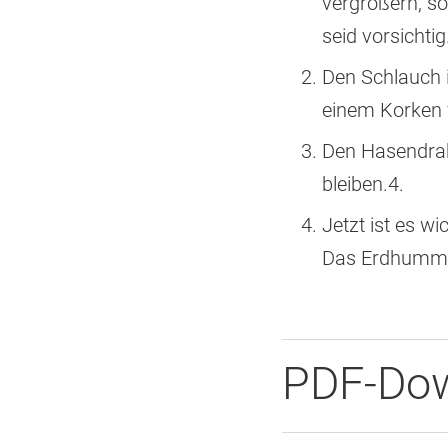
vergrößern, so
seid vorsichtig
Den Schlauch 
einem Korken 
Den Hasendrah
bleiben.4.
Jetzt ist es w
Das Erdhummel
PDF-Dow