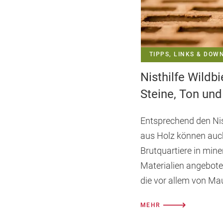
TIPPS, LINKS & DOW
Nisthilfe Wildb
Steine, Ton un
Entsprechend den Nis
aus Holz können auc
Brutquartiere in mine
Materialien angebot
die vor allem von Ma
genutzt werden.
MEHR