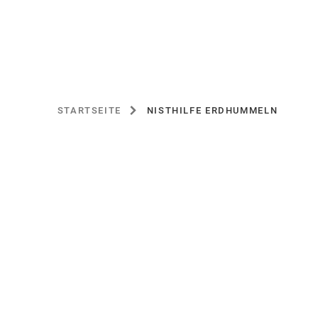
STARTSEITE
NISTHILFE ERDHUMMELN
SIE
BEFINDEN
SICH
HIER: